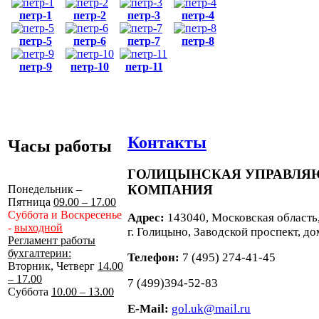
петр-1
петр-2
петр-3
петр-4
петр-5
петр-6
петр-7
петр-8
петр-9
петр-10
петр-11
Контакты
Часы работы
ГОЛИЦЫНСКАЯ УПРАВЛ
КОМПАНИЯ
Понедельник –
Пятница
09.00 – 17.00
Суббота и Воскресенье
Адрес:
143040, Московская область
-
выходной
г. Голицыно, Заводской проспект, до
Регламент работы
бухгалтерии:
Телефон:
7 (495) 274-41-45
Вторник, Четверг
14.00
– 17.00
7 (499)394-52-83
Суббота
10.00 – 13.00
E-Mail:
gol.uk@mail.ru