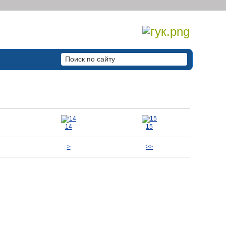
14
15
>
>>