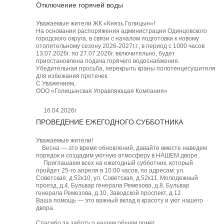
Отключение горячей воды
Уважаемые жители ЖК «Князь Голицын»!
На основании распоряжения администрации Одинцовского
городского округа, в связи с началом подготовки к новому
отопительному сезону 2026-2027г.г., в период с 1000 часов
13.07.2026г. по 27.07.2026г. включительно, будет
приостановлена подача горячего водоснабжения.
Убедительная просьба, перекрыть краны полотенцесушителя
для избежания протечек.
С Уважением,
ООО «Голицынская Управляющая Компания»
16.04.2026г
ПРОВЕДЕНИЕ ЕЖЕГОДНОГО СУББОТНИКА
Уважаемые жители!
Весна — это время обновлений, давайте вместе наведем
порядок и создадим уютную атмосферу в НАШЕМ дворе.
Приглашаем всех на ежегодный субботник, который
пройдет 25-го апреля в 10:00 часов, по адресам: ул.
Советская, д.52к10, ул. Советская, д.52к11, Молодежный
проезд, д.4, Бульвар генерала Ремезова, д.8, Бульвар
генерала Ремезова, д.10, Заводской проспект, д.12
Ваша помощь — это важный вклад в красоту и уют нашего
двора.
Спасибо за заботу о нашем общем доме!