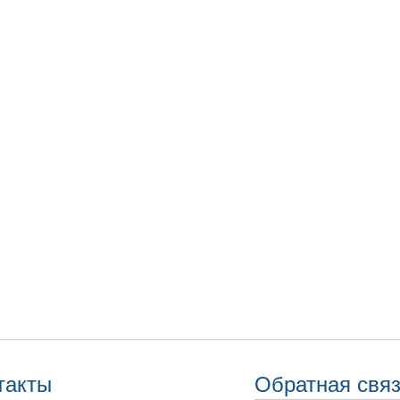
такты
Обратная свя